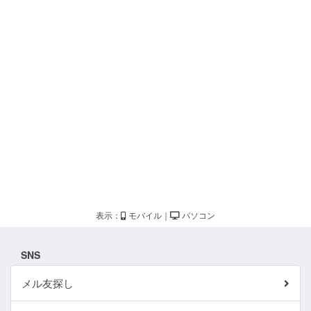
表示：
モバイル
｜
パソコン
SNS
メル友探し