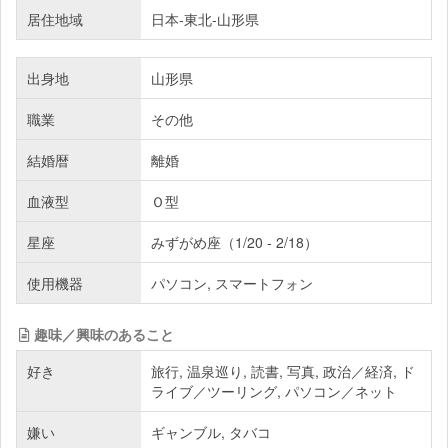
居住地域
日本-東北-山形県
出身地
山形県
職業
その他
結婚暦
離婚
血液型
Ｏ型
星座
みずがめ座（1/20 - 2/18）
使用機器
パソコン, スマートフォン
趣味／興味のあること
好き
旅行, 温泉巡り, 読書, 写真, 政治／経済, ド
ライブ／ツーリング, パソコン／ネット
嫌い
ギャンブル, タバコ