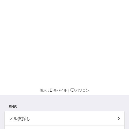
表示：
モバイル
｜
パソコン
SNS
メル友探し