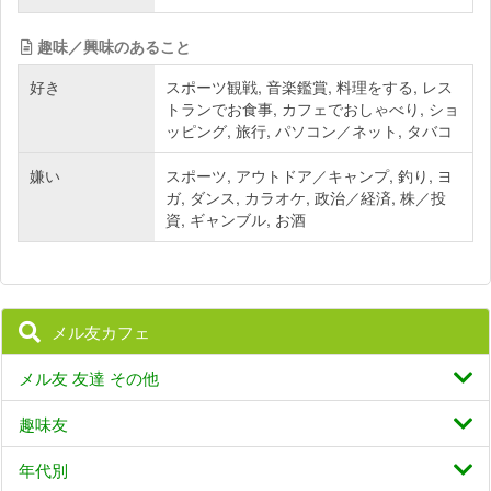
趣味／興味のあること
好き
スポーツ観戦, 音楽鑑賞, 料理をする, レス
トランでお食事, カフェでおしゃべり, ショ
ッピング, 旅行, パソコン／ネット, タバコ
嫌い
スポーツ, アウトドア／キャンプ, 釣り, ヨ
ガ, ダンス, カラオケ, 政治／経済, 株／投
資, ギャンブル, お酒
メル友カフェ
メル友 友達 その他
趣味友
年代別