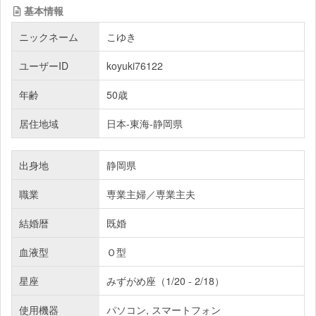
基本情報
ニックネーム
こゆき
ユーザーID
koyuki76122
年齢
50歳
居住地域
日本-東海-静岡県
出身地
静岡県
職業
専業主婦／専業主夫
結婚暦
既婚
血液型
Ｏ型
星座
みずがめ座（1/20 - 2/18）
使用機器
パソコン, スマートフォン