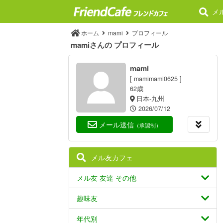
メ
ホーム
mami
プロフィール
mamiさんの プロフィール
mami
[ mamimami0625 ]
62歳
日本-九州
2026/07/12
メール送信
（承認制）
メル友カフェ
メル友 友達 その他
趣味友
年代別