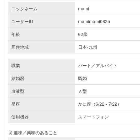
ニックネーム
mami
ユーザーID
mamimami0625
年齢
62歳
居住地域
日本-九州
職業
パート／アルバイト
結婚暦
既婚
血液型
Ａ型
星座
かに座（6/22 - 7/22）
使用機器
スマートフォン
趣味／興味のあること